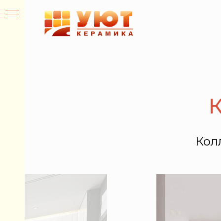
К
Кол